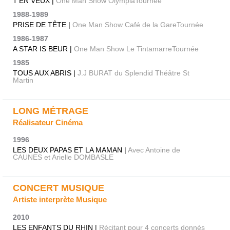
T'EN VEUX |
One Man Show OlympiaTournée
1988-1989
PRISE DE TÊTE |
One Man Show Café de la GareTournée
1986-1987
A STAR IS BEUR |
One Man Show Le TintamarreTournée
1985
TOUS AUX ABRIS |
J.J BURAT du Splendid Théâtre St
Martin
LONG MÉTRAGE
Réalisateur Cinéma
1996
LES DEUX PAPAS ET LA MAMAN |
Avec Antoine de
CAUNES et Arielle DOMBASLE
CONCERT MUSIQUE
Artiste interprète Musique
2010
LES ENFANTS DU RHIN |
Récitant pour 4 concerts donnés