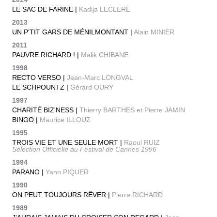
LE SAC DE FARINE |
Kadija LECLERE
2013
UN P'TIT GARS DE MÉNILMONTANT |
Alain MINIER
2011
PAUVRE RICHARD ! |
Malik CHIBANE
1998
RECTO VERSO |
Jean-Marc LONGVAL
LE SCHPOUNTZ |
Gérard OURY
1997
CHARITÉ BIZ'NESS |
Thierry BARTHES et Pierre JAMIN
BINGO |
Maurice ILLOUZ
1995
TROIS VIE ET UNE SEULE MORT |
Raoul RUIZ
Sélection Officielle au Festival de Cannes 1996
1994
PARANO |
Yann PIQUER
1990
ON PEUT TOUJOURS RÊVER |
Pierre RICHARD
1989