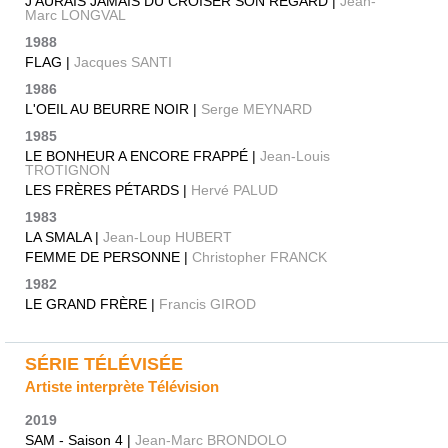
J'AURAIS JAMAIS DU CROISER SON REGARD |
Jean-
Marc LONGVAL
1988
FLAG |
Jacques SANTI
1986
L'OEIL AU BEURRE NOIR |
Serge MEYNARD
1985
LE BONHEUR A ENCORE FRAPPÉ |
Jean-Louis
TROTIGNON
LES FRÈRES PÉTARDS |
Hervé PALUD
1983
LA SMALA |
Jean-Loup HUBERT
FEMME DE PERSONNE |
Christopher FRANCK
1982
LE GRAND FRÈRE |
Francis GIROD
SÉRIE TÉLÉVISÉE
Artiste interprète Télévision
2019
SAM - Saison 4 |
Jean-Marc BRONDOLO