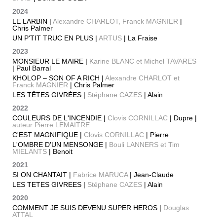
2024
LE LARBIN |
Alexandre CHARLOT, Franck MAGNIER
|
Chris Palmer
UN P'TIT TRUC EN PLUS |
ARTUS
| La Fraise
2023
MONSIEUR LE MAIRE |
Karine BLANC et Michel TAVARES
| Paul Barral
KHOLOP – SON OF A RICH |
Alexandre CHARLOT et
Franck MAGNIER
| Chris Palmer
LES TÊTES GIVRÉES |
Stéphane CAZES
| Alain
2022
COULEURS DE L'INCENDIE |
Clovis CORNILLAC
| Dupre |
auteur Pierre LEMAITRE
C'EST MAGNIFIQUE |
Clovis CORNILLAC
| Pierre
L'OMBRE D'UN MENSONGE |
Bouli LANNERS et Tim
MIELANTS
| Benoit
2021
SI ON CHANTAIT |
Fabrice MARUCA
| Jean-Claude
LES TETES GIVREES |
Stéphane CAZES
| Alain
2020
COMMENT JE SUIS DEVENU SUPER HEROS |
Douglas
ATTAL