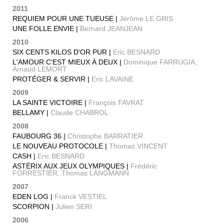
2011
REQUIEM POUR UNE TUEUSE |
Jérôme LE GRIS
UNE FOLLE ENVIE |
Bernard JEANJEAN
2010
SIX CENTS KILOS D'OR PUR |
Eric BESNARD
L'AMOUR C'EST MIEUX À DEUX |
Dominique FARRUGIA,
Arnaud LEMORT
PROTÉGER & SERVIR |
Eric LAVAINE
2009
LA SAINTE VICTOIRE |
François FAVRAT
BELLAMY |
Claude CHABROL
2008
FAUBOURG 36 |
Christophe BARRATIER
LE NOUVEAU PROTOCOLE |
Thomas VINCENT
CASH |
Eric BESNARD
ASTÉRIX AUX JEUX OLYMPIQUES |
Frédéric
FORRESTIER, Thomas LANGMANN
2007
EDEN LOG |
Franck VESTIEL
SCORPION |
Julien SERI
2006