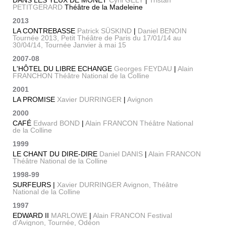
DANS LES YEUX DE MONET
Cyril GELY
|
Tristan
PETITGERARD
Théâtre de la Madeleine
2013
LA CONTREBASSE
Patrick SÜSKIND
|
Daniel BENOIN
Tournée 2013, Petit Théâtre de Paris du 17/01/14 au
30/04/14, Tournée Janvier à mai 15
2007-08
L'HÔTEL DU LIBRE ECHANGE
Georges FEYDAU
|
Alain
FRANCHON Théâtre National de la Colline
2001
LA PROMISE
Xavier DURRINGER
|
Avignon
2000
CAFÉ
Edward BOND
|
Alain FRANCON Théâtre National
de la Colline
1999
LE CHANT DU DIRE-DIRE
Daniel DANIS
|
Alain FRANCON
Théâtre National de la Colline
1998-99
SURFEURS |
Xavier DURRINGER Avignon, Théâtre
National de la Colline
1997
EDWARD II
MARLOWE
|
Alain FRANCON Festival
d'Avignon, Tournée, Odéon