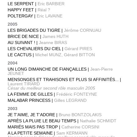
LE SERPENT |
Eric BARBIER
HAPPY FEET |
Réal ?
POLTERGAY |
Eric LAVAINE
2005
LES BRIGADES DU TIGRE |
Jérôme CORNUAU
BRICE DE NICE |
James HUTH
AU SUIVANT ! |
Jeanne BIRAS
LES CHEVALIERS DU CIEL |
Gérard PIRES
LE CACTUS |
Michel MUNZ, Gérard BITTON
2004
UN LONG DIMANCHE DE FIANÇAILLES |
Jean-Pierre
JEUNET
MENSONGES ET TRAHISONS ET PLUS SI AFFINITÉS... |
Laurent TIRARD
César du meilleur second rôle masculin 2005
LA FEMME DE GILLES |
Frédéric FONTEYNE
MALABAR PRINCESS |
Gilles LEGRAND
2003
JE T'AIME, JE T'ADORE |
Bruno BONTZOLAKIS
APRÈS LA PLUIE LE BEAU TEMPS |
Nathalie SCHMIDT
MARIÉS MAIS PAS TROP |
Catherine CORSINI
A LA PETITE SEMAINE |
Sam KERMANN