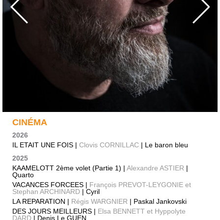
CINÉMA
2026
IL ETAIT UNE FOIS |
Clovis CORNILLAC
| Le baron bleu
2025
KAAMELOTT 2ème volet (Partie 1) |
Alexandre ASTIER
|
Quarto
VACANCES FORCEES |
François PREVOT-LEYGONIE et
Stephan ARCHINARD
| Cyril
LA REPARATION |
Régis WARGNIER
| Paskal Jankovski
DES JOURS MEILLEURS |
Elsa BENNETT et Hyppolyte
DARD
| Denis Le GUEN