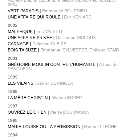
Nominé pour le César du meilleur second rôle masculin
2004
VERT PARADIS |
Emmanuel BOURDIEU
UNE AFFAIRE QUI ROULE |
Eric VENIARD
2002
MALÉFIQUE |
Eric VALETTE
UNE AFFAIRE PRIVÉE |
Guillaume NICLOUX
CARNAGE |
Delphine GLEIZE
BOIS TA SUZE |
Emmanuel SYLVESTRE, Thibaud STAIB
2001
GRÉGOIRE MOULIN CONTRE L'HUMANITÉ |
Arthus de
PENGUERN
1999
LES VILAINS |
Xavier DURINGER
1998
LA MÈRE CHRISTIN |
Myriam BOYER
1997
OUVREZ LE CHIEN |
Pierre DUGOWSON
1995
MARIE-LOUISE OU LA PERMISSION |
Manuel FLECHE
1994