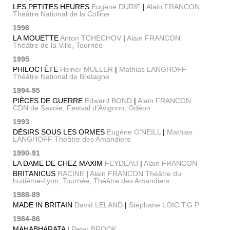
LES PETITES HEURES
Eugène DURIF
|
Alain FRANCON
Théâtre National de la Colline
1996
LA MOUETTE
Anton TCHECHOV
|
Alain FRANCON
Théâtre de la Ville, Tournée
1995
PHILOCTÈTE
Heiner MULLER
|
Mathias LANGHOFF
Théâtre National de Bretagne
1994-95
PIÈCES DE GUERRE
Edward BOND
|
Alain FRANCON
CDN de Savoie, Festval d'Avignon, Odéon
1993
DÉSIRS SOUS LES ORMES
Eugène O'NEILL
|
Mathias
LANGHOFF Théâtre des Amandiers
1990-91
LA DAME DE CHEZ MAXIM
FEYDEAU
|
Alain FRANCON
BRITANICUS
RACINE
|
Alain FRANCON Théâtre du
huitième-Lyon, Tournée, Théâtre des Amandiers
1988-89
MADE IN BRITAIN
David LELAND
|
Stéphane LOIC T.G.P
1984-86
MAHABHARATA |
Peter BROOK