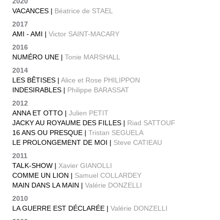
2020
VACANCES |
Béatrice de STAEL
2017
AMI - AMI |
Victor SAINT-MACARY
2016
NUMÉRO UNE |
Tonie MARSHALL
2014
LES BÊTISES |
Alice et Rose PHILIPPON
INDESIRABLES |
Philippe BARASSAT
2012
ANNA ET OTTO |
Julien PETIT
JACKY AU ROYAUME DES FILLES |
Riad SATTOUF
16 ANS OU PRESQUE |
Tristan SEGUELA
LE PROLONGEMENT DE MOI |
Steve CATIEAU
2011
TALK-SHOW |
Xavier GIANOLLI
COMME UN LION |
Samuel COLLARDEY
MAIN DANS LA MAIN |
Valérie DONZELLI
2010
LA GUERRE EST DÉCLARÉE |
Valérie DONZELLI