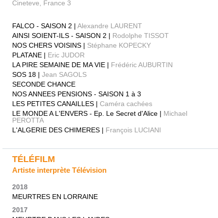
Cineteve, France 3
FALCO - SAISON 2 |
Alexandre LAURENT
AINSI SOIENT-ILS - SAISON 2 |
Rodolphe TISSOT
NOS CHERS VOISINS |
Stéphane KOPECKY
PLATANE |
Eric JUDOR
LA PIRE SEMAINE DE MA VIE |
Frédéric AUBURTIN
SOS 18 |
Jean SAGOLS
SECONDE CHANCE
NOS ANNEES PENSIONS - SAISON 1 à 3
LES PETITES CANAILLES |
Caméra cachées
LE MONDE A L'ENVERS - Ep. Le Secret d'Alice |
Michael
PEROTTA
L'ALGERIE DES CHIMERES |
François LUCIANI
TÉLÉFILM
Artiste interprète Télévision
2018
MEURTRES EN LORRAINE
2017