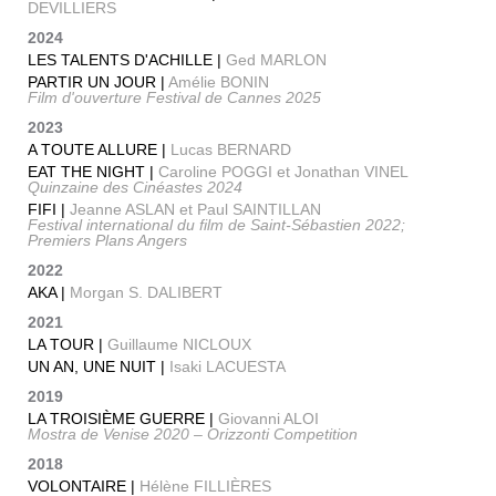
DEVILLIERS
2024
LES TALENTS D'ACHILLE |
Ged MARLON
PARTIR UN JOUR |
Amélie BONIN
Film d'ouverture Festival de Cannes 2025
2023
A TOUTE ALLURE |
Lucas BERNARD
EAT THE NIGHT |
Caroline POGGI et Jonathan VINEL
Quinzaine des Cinéastes 2024
FIFI |
Jeanne ASLAN et Paul SAINTILLAN
Festival international du film de Saint-Sébastien 2022;
Premiers Plans Angers
2022
AKA |
Morgan S. DALIBERT
2021
LA TOUR |
Guillaume NICLOUX
UN AN, UNE NUIT |
Isaki LACUESTA
2019
LA TROISIÈME GUERRE |
Giovanni ALOI
Mostra de Venise 2020 – Orizzonti Competition
2018
VOLONTAIRE |
Hélène FILLIÈRES