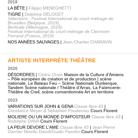
2018
LA BÊTE |
Filippo MENEGHETTI
TIGRE |
Delphine DELOGET
Sélections : Festival International du court-métrage de
Bruxelles (Belgique, 2019),
Berlinale (Allemagne, 2019),
Festival International du court-métrage de Clermont-
Ferrand (France, 2019)
NOS ANNÉES SAUVAGES |
Jean-Charles CHARAVIN
ARTISTE INTERPRÈTE THÉÂTRE
2026
DÉSORDRES |
Cédric Orain
Maison de la Culture d’Amiens
– Pôle européen de création et de production | scène
nationale, Le Bateau Feu – Scène Nationale Dunkerque,
Tandem Scène nationale / Théâtre d’Arras, La Faïencerie-
Théâtre de Creil, scène conventionnée Art en territoire
2023
VARIATIONS SUR JOHN & GENA
Classe libre 43
|
Constance Meyer & Sébastien Pouderoux
Cours Florent
MOLIERE OU UN MONDE D'IMPOSTEUR
Classe libre 43
|
Rodolphe DANA
Cours Florent
LA PEUR DEVORE L'AME
Classe libre 43
|
Jean Pierre
Garnier Ninetto Davoli/Guido Pasolini
Cours Florent