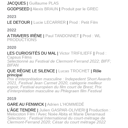
JACQUES |
Guillaume PLAS
GODPSEED |
Alexis BRAUN
|
Produit par le GREC
2023
LE DETOUR |
Lucie LECARRER
|
Prod : Petit Film
2022
A TRAVERS IRÈNE |
Paul TANDONNET
|
Prod : WL
PRODUCTIONS
2020
LES CURIOSITÉS DU MAL |
Victor TRIFILIEFF
|
Prod :
Capsus Films
Sélectionné au Festival de Clermont-Ferrand 2022; BIFF;
BIFAN
QUE RÈGNE LE SILENCE |
Lucas TROCHET
| Rôle
principal
Prix d'interprétation masculine : Indepedent Short Awards
2021, Festival Jean Carmet 2020, catégorie meilleur
espoir, Festival européen du film court de Brest; Prix
d'interprétation masculine au Phlegraen film Festival
2019
GARE AU FENWICK |
Adrien L'HOMMEDÉ
L'ÂGE TENDRE |
Julien GASPAR-OLIVIERI
|
Production :
Melocoton Film / Avec Noée Abita et Marie Denarnaud
Sélections : Festival International du court-métrage de
Clermont-Ferrand 2020; César du court métrage 2022