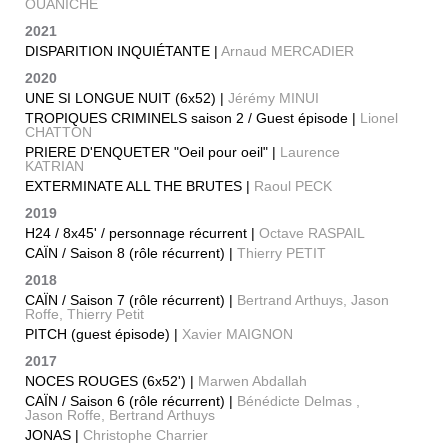
OUANICHE
2021
DISPARITION INQUIÉTANTE |
Arnaud MERCADIER
2020
UNE SI LONGUE NUIT (6x52) |
Jérémy MINUI
TROPIQUES CRIMINELS saison 2 / Guest épisode |
Lionel
CHATTON
PRIERE D'ENQUETER "Oeil pour oeil" |
Laurence
KATRIAN
EXTERMINATE ALL THE BRUTES |
Raoul PECK
2019
H24 / 8x45' / personnage récurrent |
Octave RASPAIL
CAÏN / Saison 8 (rôle récurrent) |
Thierry PETIT
2018
CAÏN / Saison 7 (rôle récurrent) |
Bertrand Arthuys, Jason
Roffe, Thierry Petit
PITCH (guest épisode) |
Xavier MAIGNON
2017
NOCES ROUGES (6x52') |
Marwen Abdallah
CAÏN / Saison 6 (rôle récurrent) |
Bénédicte Delmas ,
Jason Roffe, Bertrand Arthuys
JONAS |
Christophe Charrier