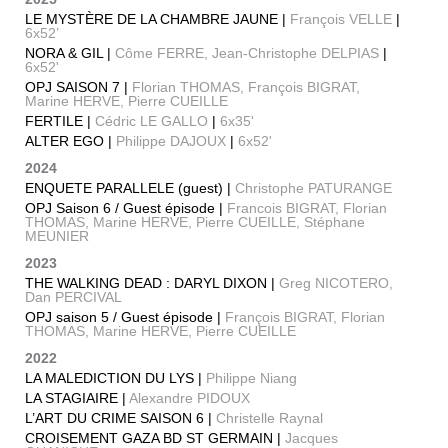
LE MYSTÈRE DE LA CHAMBRE JAUNE |
François VELLE
|
6x52’
NORA & GIL |
Côme FERRE, Jean-Christophe DELPIAS
|
6x52'
OPJ SAISON 7 |
Florian THOMAS, François BIGRAT,
Marine HERVE, Pierre CUEILLE
FERTILE |
Cédric LE GALLO
|
6x35'
ALTER EGO |
Philippe DAJOUX
|
6x52'
2024
ENQUETE PARALLELE (guest) |
Christophe PATURANGE
OPJ Saison 6 / Guest épisode |
Francois BIGRAT, Florian
THOMAS, Marine HERVE, Pierre CUEILLE, Stéphane
MEUNIER
2023
THE WALKING DEAD : DARYL DIXON |
Greg NICOTERO,
Dan PERCIVAL
OPJ saison 5 / Guest épisode |
François BIGRAT, Florian
THOMAS, Marine HERVE, Pierre CUEILLE
2022
LA MALEDICTION DU LYS |
Philippe Niang
LA STAGIAIRE |
Alexandre PIDOUX
L’ART DU CRIME SAISON 6 |
Christelle Raynal
CROISEMENT GAZA BD ST GERMAIN |
Jacques