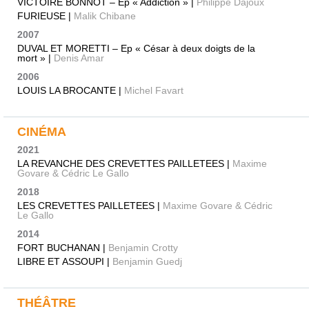
VICTOIRE BONNOT – Ep « Addiction » |
Philippe Dajoux
FURIEUSE |
Malik Chibane
2007
DUVAL ET MORETTI – Ep « César à deux doigts de la
mort » |
Denis Amar
2006
LOUIS LA BROCANTE |
Michel Favart
CINÉMA
2021
LA REVANCHE DES CREVETTES PAILLETEES |
Maxime
Govare & Cédric Le Gallo
2018
LES CREVETTES PAILLETEES |
Maxime Govare & Cédric
Le Gallo
2014
FORT BUCHANAN |
Benjamin Crotty
LIBRE ET ASSOUPI |
Benjamin Guedj
THÉÂTRE