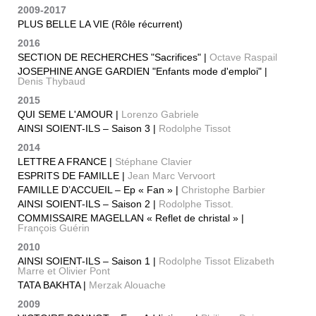
2009-2017
PLUS BELLE LA VIE (Rôle récurrent)
2016
SECTION DE RECHERCHES "Sacrifices" |
Octave Raspail
JOSEPHINE ANGE GARDIEN "Enfants mode d'emploi" |
Denis Thybaud
2015
QUI SEME L'AMOUR |
Lorenzo Gabriele
AINSI SOIENT-ILS – Saison 3 |
Rodolphe Tissot
2014
LETTRE A FRANCE |
Stéphane Clavier
ESPRITS DE FAMILLE |
Jean Marc Vervoort
FAMILLE D’ACCUEIL – Ep « Fan » |
Christophe Barbier
AINSI SOIENT-ILS – Saison 2 |
Rodolphe Tissot.
COMMISSAIRE MAGELLAN « Reflet de christal » |
François Guérin
2010
AINSI SOIENT-ILS – Saison 1 |
Rodolphe Tissot Elizabeth
Marre et Olivier Pont
TATA BAKHTA |
Merzak Alouache
2009