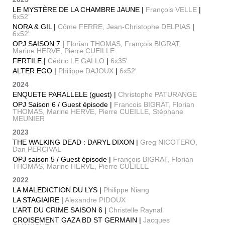
LE MYSTÈRE DE LA CHAMBRE JAUNE |
François VELLE
|
6x52’
NORA & GIL |
Côme FERRE, Jean-Christophe DELPIAS
|
6x52'
OPJ SAISON 7 |
Florian THOMAS, François BIGRAT,
Marine HERVE, Pierre CUEILLE
FERTILE |
Cédric LE GALLO
|
6x35'
ALTER EGO |
Philippe DAJOUX
|
6x52'
2024
ENQUETE PARALLELE (guest) |
Christophe PATURANGE
OPJ Saison 6 / Guest épisode |
Francois BIGRAT, Florian
THOMAS, Marine HERVE, Pierre CUEILLE, Stéphane
MEUNIER
2023
THE WALKING DEAD : DARYL DIXON |
Greg NICOTERO,
Dan PERCIVAL
OPJ saison 5 / Guest épisode |
François BIGRAT, Florian
THOMAS, Marine HERVE, Pierre CUEILLE
2022
LA MALEDICTION DU LYS |
Philippe Niang
LA STAGIAIRE |
Alexandre PIDOUX
L’ART DU CRIME SAISON 6 |
Christelle Raynal
CROISEMENT GAZA BD ST GERMAIN |
Jacques