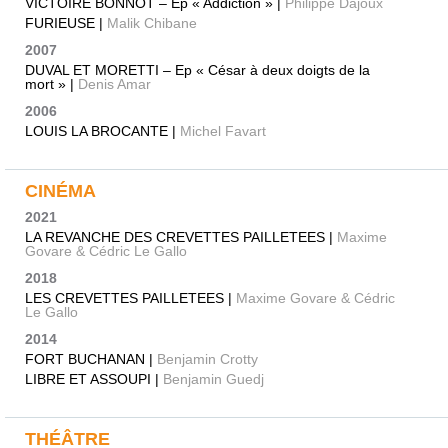
VICTOIRE BONNOT – Ep « Addiction » |
Philippe Dajoux
FURIEUSE |
Malik Chibane
2007
DUVAL ET MORETTI – Ep « César à deux doigts de la
mort » |
Denis Amar
2006
LOUIS LA BROCANTE |
Michel Favart
CINÉMA
2021
LA REVANCHE DES CREVETTES PAILLETEES |
Maxime
Govare & Cédric Le Gallo
2018
LES CREVETTES PAILLETEES |
Maxime Govare & Cédric
Le Gallo
2014
FORT BUCHANAN |
Benjamin Crotty
LIBRE ET ASSOUPI |
Benjamin Guedj
THÉÂTRE