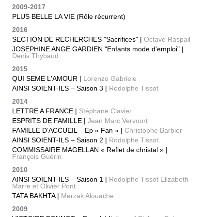
2009-2017
PLUS BELLE LA VIE (Rôle récurrent)
2016
SECTION DE RECHERCHES "Sacrifices" |
Octave Raspail
JOSEPHINE ANGE GARDIEN "Enfants mode d'emploi" |
Denis Thybaud
2015
QUI SEME L'AMOUR |
Lorenzo Gabriele
AINSI SOIENT-ILS – Saison 3 |
Rodolphe Tissot
2014
LETTRE A FRANCE |
Stéphane Clavier
ESPRITS DE FAMILLE |
Jean Marc Vervoort
FAMILLE D’ACCUEIL – Ep « Fan » |
Christophe Barbier
AINSI SOIENT-ILS – Saison 2 |
Rodolphe Tissot.
COMMISSAIRE MAGELLAN « Reflet de christal » |
François Guérin
2010
AINSI SOIENT-ILS – Saison 1 |
Rodolphe Tissot Elizabeth
Marre et Olivier Pont
TATA BAKHTA |
Merzak Alouache
2009