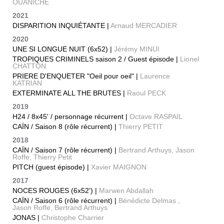
OUANICHE
2021
DISPARITION INQUIÉTANTE |
Arnaud MERCADIER
2020
UNE SI LONGUE NUIT (6x52) |
Jérémy MINUI
TROPIQUES CRIMINELS saison 2 / Guest épisode |
Lionel
CHATTON
PRIERE D'ENQUETER "Oeil pour oeil" |
Laurence
KATRIAN
EXTERMINATE ALL THE BRUTES |
Raoul PECK
2019
H24 / 8x45' / personnage récurrent |
Octave RASPAIL
CAÏN / Saison 8 (rôle récurrent) |
Thierry PETIT
2018
CAÏN / Saison 7 (rôle récurrent) |
Bertrand Arthuys, Jason
Roffe, Thierry Petit
PITCH (guest épisode) |
Xavier MAIGNON
2017
NOCES ROUGES (6x52') |
Marwen Abdallah
CAÏN / Saison 6 (rôle récurrent) |
Bénédicte Delmas ,
Jason Roffe, Bertrand Arthuys
JONAS |
Christophe Charrier