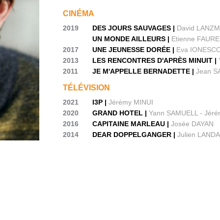
CINÉMA
2019
DES JOURS SAUVAGES |
David LANZ
UN MONDE AILLEURS |
Etienne FAURE
2017
UNE JEUNESSE DORÉE |
Eva IONESC
2013
LES RENCONTRES D'APRÈS MINUIT |
2011
JE M'APPELLE BERNADETTE |
Jean 
TÉLÉVISION
2021
I3P |
Jérémy MINUI
2020
GRAND HOTEL |
Yann SAMUELL - Jéré
2016
CAPITAINE MARLEAU |
Josée DAYAN
2014
DEAR DOPPELGANGER |
Julien LANDA