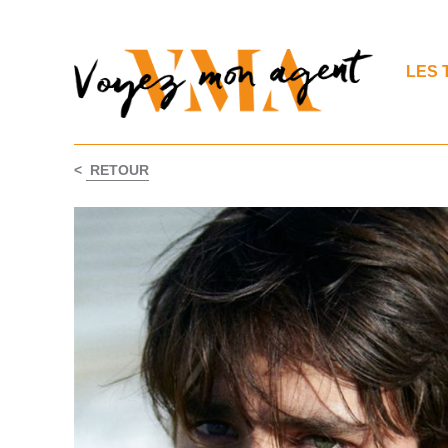
LES 
<
RETOUR