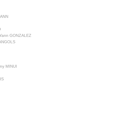
MANN
O
Yann GONZALEZ
SANGOLS
my MINUI
IS