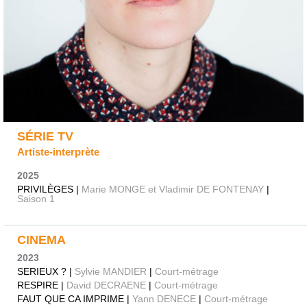
SÉRIE TV
Artiste-interprète
2025
PRIVILÈGES |
Marie MONGE et Vladimir DE FONTENAY
|
Saison 1
CINEMA
2023
SERIEUX ? |
Sylvie MANDIER
|
Court-métrage
RESPIRE |
David DECRAENE
|
Court-métrage
FAUT QUE CA IMPRIME |
Yann DENECE
|
Court-métrage