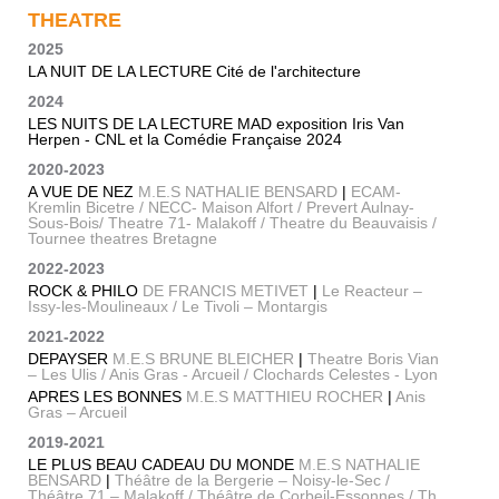
THEATRE
2025
LA NUIT DE LA LECTURE Cité de l'architecture
2024
LES NUITS DE LA LECTURE MAD exposition Iris Van
Herpen - CNL et la Comédie Française 2024
2020-2023
A VUE DE NEZ
M.E.S NATHALIE BENSARD
|
ECAM-
Kremlin Bicetre / NECC- Maison Alfort / Prevert Aulnay-
Sous-Bois/ Theatre 71- Malakoff / Theatre du Beauvaisis /
Tournee theatres Bretagne
2022-2023
ROCK & PHILO
DE FRANCIS METIVET
|
Le Reacteur –
Issy-les-Moulineaux / Le Tivoli – Montargis
2021-2022
DEPAYSER
M.E.S BRUNE BLEICHER
|
Theatre Boris Vian
– Les Ulis / Anis Gras - Arcueil / Clochards Celestes - Lyon
APRES LES BONNES
M.E.S MATTHIEU ROCHER
|
Anis
Gras – Arcueil
2019-2021
LE PLUS BEAU CADEAU DU MONDE
M.E.S NATHALIE
BENSARD
|
Théâtre de la Bergerie – Noisy-le-Sec /
Théâtre 71 – Malakoff / Théâtre de Corbeil-Essonnes / Th