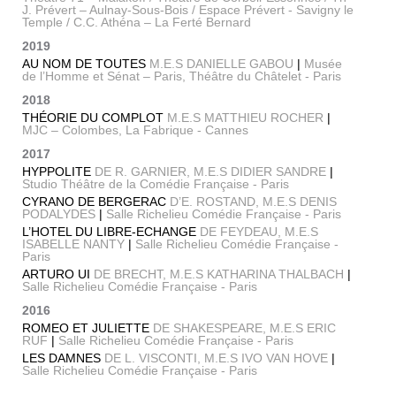
J. Prévert – Aulnay-Sous-Bois / Espace Prévert - Savigny le
Temple / C.C. Athéna – La Ferté Bernard
2019
AU NOM DE TOUTES
M.E.S DANIELLE GABOU
|
Musée
de l’Homme et Sénat – Paris, Théâtre du Châtelet - Paris
2018
THÉORIE DU COMPLOT
M.E.S MATTHIEU ROCHER
|
MJC – Colombes, La Fabrique - Cannes
2017
HYPPOLITE
DE R. GARNIER, M.E.S DIDIER SANDRE
|
Studio Théâtre de la Comédie Française - Paris
CYRANO DE BERGERAC
D’E. ROSTAND, M.E.S DENIS
PODALYDES
|
Salle Richelieu Comédie Française - Paris
L’HOTEL DU LIBRE-ECHANGE
DE FEYDEAU, M.E.S
ISABELLE NANTY
|
Salle Richelieu Comédie Française -
Paris
ARTURO UI
DE BRECHT, M.E.S KATHARINA THALBACH
|
Salle Richelieu Comédie Française - Paris
2016
ROMEO ET JULIETTE
DE SHAKESPEARE, M.E.S ERIC
RUF
|
Salle Richelieu Comédie Française - Paris
LES DAMNES
DE L. VISCONTI, M.E.S IVO VAN HOVE
|
Salle Richelieu Comédie Française - Paris