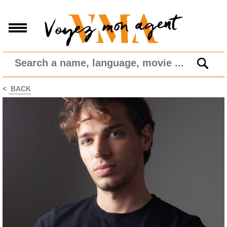
<
BACK