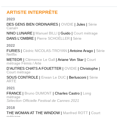
ARTISTE INTERPRÈTE
2023
DES GENS BIEN ORDINAIRES |
OVIDIE
| Jules |
Série
Canal+
NINO LUNAIRE |
Manuel BILLI
| Guido |
Court métrage
DANS L'OMBRE |
Pierre SCHOËLLER
|
Série
2022
FURIES |
Cédric NICOLAS-TROYAN
| Antoine Arago |
Série
Netflix
METEOR |
Clémence Le Gall
| Ariane Von Star |
Court
métrage Fémis / Arte
D'AUTRES CHATS A FOUETTER |
OVIDIE
| Christophe |
Court métrage
SOUS CONTROLE |
Erwan Le DUC
| Berlusconi |
Série
ARTE
2021
FRANCE |
Bruno DUMONT
| Charles Castro |
Long
métrage
Sélection Officielle Festival de Cannes 2021
2018
THE WOMAN AT THE WINDOW |
Manfred ROTT
|
Court
métrage