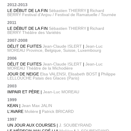
2012-2013
LE DÉBUT DE LA FIN
Sébastien THIERRY
|
Richard
BERRY Festival d'Anjou / Festival de Ramatuelle / Tournée
2011
LE DÉBUT DE LA FIN
Sébastien THIERRY
|
Richard
BERRY Théâtre des Variétés
2007-2008
DÉLIT DE FUITES
Jean-Claude ISLERT
|
Jean-Luc
MOREAU Province, Belgique, Suisse, Luxembourg
2006
DÉLIT DE FUITES
Jean-Claude ISLERT
|
Jean-Luc
MOREAU Théâtre de la Michodière
JOUR DE NEIGE
Elsa VALENSI, Elisabeth BOST
|
Philippe
LELLOUCHE Palais des Glaces (Paris)
2003
IMPAIR ET PÈRE |
Jean-Luc MOREAU
1999
KEAN |
Jean Max JALIN
L'AVARE
Molière
|
Patrick BRICARD
1997
UN JOUR AUX COURSES |
J. SOUBEYRAND
LE MÉDECIN MALGRÉ LUI
Molière
|
J. SOUBEYRAND