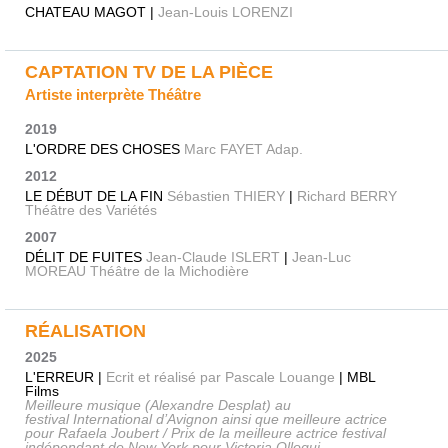
CHATEAU MAGOT |
Jean-Louis LORENZI
CAPTATION TV DE LA PIÈCE
Artiste interprète Théâtre
2019
L'ORDRE DES CHOSES
Marc FAYET Adap.
2012
LE DÉBUT DE LA FIN
Sébastien THIERY
|
Richard BERRY
Théâtre des Variétés
2007
DÉLIT DE FUITES
Jean-Claude ISLERT
|
Jean-Luc
MOREAU Théâtre de la Michodière
RÉALISATION
2025
L'ERREUR |
Ecrit et réalisé par Pascale Louange
| MBL
Films
Meilleure musique (Alexandre Desplat) au
festival International d’Avignon ainsi que meilleure actrice
pour Rafaela Joubert / Prix de la meilleure actrice festival
indépendant de New York pour Victoria Olloqui