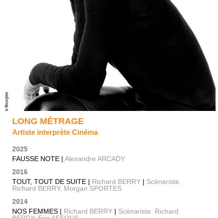
LONG MÉTRAGE
Artiste interprète Cinéma
2025
FAUSSE NOTE |
Alexandre ARCADY
2016
TOUT, TOUT DE SUITE |
Richard BERRY
|
Scénariste.
Richard BERRY, Morgan SPORTES
2014
NOS FEMMES |
Richard BERRY
|
Scénariste. Richard
BERRY, Eric ASSOUS