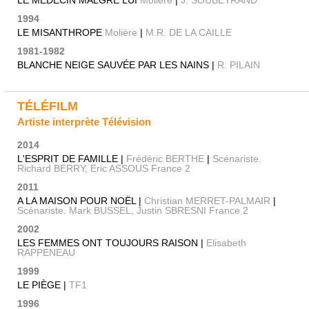
1994
LE MISANTHROPE
Molière
|
M.R. DE LA CAILLE
1981-1982
BLANCHE NEIGE SAUVÉE PAR LES NAINS |
R. PILAIN
TÉLÉFILM
Artiste interprète Télévision
2014
L'ESPRIT DE FAMILLE |
Frédéric BERTHE
|
Scénariste.
Richard BERRY, Eric ASSOUS France 2
2011
A LA MAISON POUR NOËL |
Christian MERRET-PALMAIR
|
Scénariste. Mark BUSSEL, Justin SBRESNI France 2
2002
LES FEMMES ONT TOUJOURS RAISON |
Elisabeth
RAPPENEAU
1999
LE PIÈGE |
TF1
1996