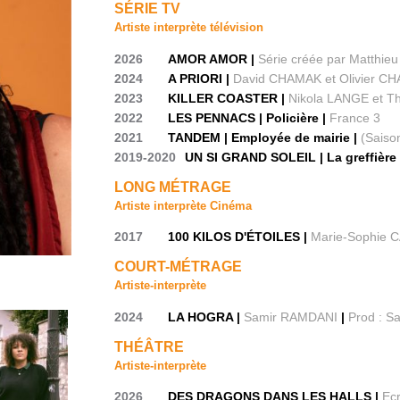
SÉRIE TV
Artiste interprète télévision
2026
AMOR AMOR |
Série créée par Matthi
2024
A PRIORI |
David CHAMAK et Olivier C
2023
KILLER COASTER |
Nikola LANGE et 
2022
LES PENNACS | Policière |
France 3
2021
TANDEM | Employée de mairie |
(Saiso
2019-2020
UN SI GRAND SOLEIL | La greffière
LONG MÉTRAGE
Artiste interprète Cinéma
2017
100 KILOS D'ÉTOILES |
Marie-Sophie
COURT-MÉTRAGE
Artiste-interprète
2024
LA HOGRA |
Samir RAMDANI
|
Prod : 
THÉÂTRE
Artiste-interprète
2026
DES DRAGONS DANS LES HALLS |
Ecr