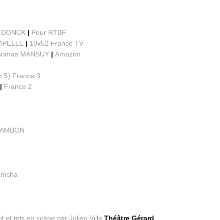
eu DONCK
|
Pour RTBF
HAPELLE
|
10x52 France TV
Thomas MANSUY
|
Amazon
n 5) France 3
 |
France 2
 CAMBON
Samcha
it et mis en scène par Julien Villa
Théâtre Gérard