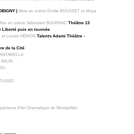
OBIGNY |
Mise en scène Emilie ROUSSET et Maya
ise en scène Sébastien BOURNAC
Théâtre 13
 Liberté puis en tournée
 et Louise HÉMON
Talents Adami Théâtre -
e de la Cité
CANTARELLA
s MILIN
OLI
NTUSSO
périeure d'Art Dramatique de Montpellier