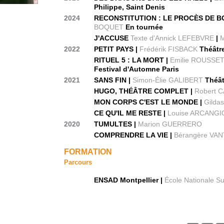
Philippe, Saint Denis
2024
RECONSTITUTION : LE PROCÈS DE B
BOQUET
En tournée
J'ACCUSE
Texte d'Annick LEFEBVRE
|
M
2022
PETIT PAYS |
Frédérik FISBACK
Théâtre
RITUEL 5 : LA MORT |
Emilie ROUSSET
Festival d'Automne Paris
2021
SANS FIN |
Simon-Élie GALIBERT
Théâtr
HUGO, THÉÂTRE COMPLET |
Robert 
MON CORPS C'EST LE MONDE |
Gilda
CE QU'IL ME RESTE |
Louise ARCANGI
2020
TUMULTES |
Marion GUERRERO
COMPRENDRE LA VIE |
Bérangère VA
FORMATION
Parcours
ENSAD Montpellier |
École Nationale Su