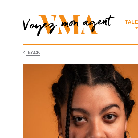
TAL
<
BACK