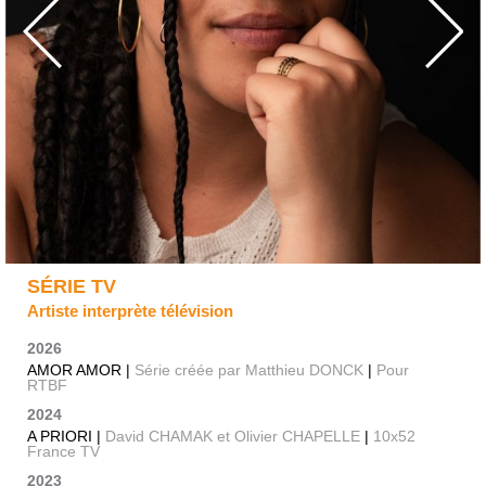
SÉRIE TV
Artiste interprète télévision
2026
AMOR AMOR |
Série créée par Matthieu DONCK
|
Pour
RTBF
2024
A PRIORI |
David CHAMAK et Olivier CHAPELLE
|
10x52
France TV
2023