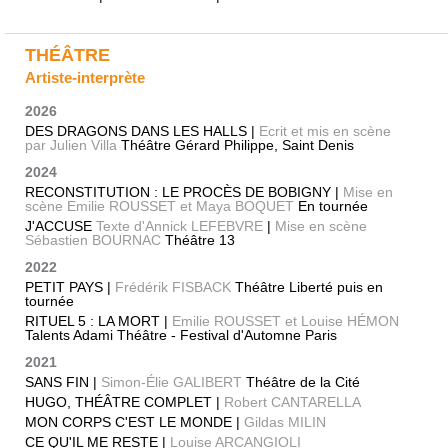
THÉÂTRE
Artiste-interprète
2026
DES DRAGONS DANS LES HALLS |
Ecrit et mis en scène
par Julien Villa
Théâtre Gérard Philippe, Saint Denis
2024
RECONSTITUTION : LE PROCÈS DE BOBIGNY |
Mise en
scène Emilie ROUSSET et Maya BOQUET
En tournée
J'ACCUSE
Texte d'Annick LEFEBVRE
|
Mise en scène
Sébastien BOURNAC
Théâtre 13
2022
PETIT PAYS |
Frédérik FISBACK
Théâtre Liberté puis en
tournée
RITUEL 5 : LA MORT |
Emilie ROUSSET et Louise HÉMON
Talents Adami Théâtre - Festival d'Automne Paris
2021
SANS FIN |
Simon-Élie GALIBERT
Théâtre de la Cité
HUGO, THÉÂTRE COMPLET |
Robert CANTARELLA
MON CORPS C'EST LE MONDE |
Gildas MILIN
CE QU'IL ME RESTE |
Louise ARCANGIOLI