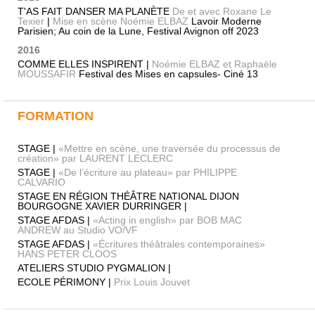
T'AS FAIT DANSER MA PLANÈTE
De et avec Roxane Le
Texier
|
Mise en scène Noémie ELBAZ
Lavoir Moderne
Parisien; Au coin de la Lune, Festival Avignon off 2023
2016
COMME ELLES INSPIRENT |
Noémie ELBAZ et Raphaële
MOUSSAFIR
Festival des Mises en capsules- Ciné 13
FORMATION
STAGE |
«Mettre en scène, une traversée du processus de
création» par LAURENT LECLERC
STAGE |
«De l’écriture au plateau» par PHILIPPE
CALVARIO
STAGE EN RÉGION THÉÂTRE NATIONAL DIJON
BOURGOGNE XAVIER DURRINGER |
STAGE AFDAS |
«Acting in english» par BOB MAC
ANDREW au Studio VO/VF
STAGE AFDAS |
«Écritures théâtrales contemporaines»
HANS PETER CLOOS
ATELIERS STUDIO PYGMALION |
ECOLE PÉRIMONY |
Prix Louis Jouvet