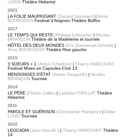
LIDON
Théâtre Hebertot
2021
LA FOLIE MAUPASSANT
(Gerard Savoisien)
|
Anne
BOURGEOIS
Festival d’Avignon-Théâtre Buffon
2017
LE TEMPS QUI RESTE
(Philippe Lellouche)
|
Nicolas
BRIANÇON
Théâtre de la Madeleine et tournée
HÔTEL DES DEUX MONDES
(Eric Emmanuel Schmitt)
|
Anne BOURGEOIS
Théâtre Rive gauche
2015
3 SOEURS + 1
(Anton Tchekhov)
|
Thierry HARCOURT
Festival Mises en Capsules-Ciné 13
MENSONGES D'ÉTAT
(Xavier Daugreilh)
|
Nicolas
BRIANÇON
Tournée
2014
LE PÈRE
(Florian Zeller)
|
Ladislas CHOLLAT
Théâtre
Hebertot
2011
PAROLE ET GUÉRISON
(Christopher Hampton)
|
Didier
LONG
Tournée
2010
LEOCADIA
(Jean Anouilh )
|
Thierry HARCOURT
Théâtre
14