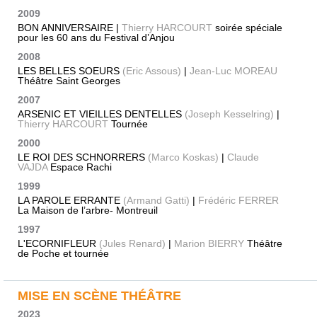
2009
BON ANNIVERSAIRE |
Thierry HARCOURT
soirée spéciale
pour les 60 ans du Festival d’Anjou
2008
LES BELLES SOEURS
(Eric Assous)
|
Jean-Luc MOREAU
Théâtre Saint Georges
2007
ARSENIC ET VIEILLES DENTELLES
(Joseph Kesselring)
|
Thierry HARCOURT
Tournée
2000
LE ROI DES SCHNORRERS
(Marco Koskas)
|
Claude
VAJDA
Espace Rachi
1999
LA PAROLE ERRANTE
(Armand Gatti)
|
Frédéric FERRER
La Maison de l’arbre- Montreuil
1997
L'ECORNIFLEUR
(Jules Renard)
|
Marion BIERRY
Théâtre
de Poche et tournée
MISE EN SCÈNE THÉÂTRE
2023