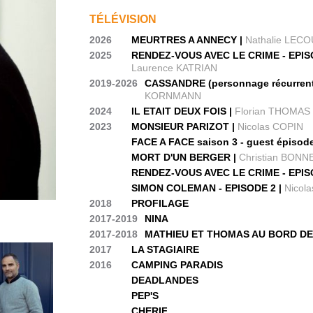
TÉLÉVISION
2026
MEURTRES A ANNECY |
Nathalie LEC
2025
RENDEZ-VOUS AVEC LE CRIME - EPISO
Laurence KATRIAN
2019-2026
CASSANDRE (personnage récurrent
KORNMANN
2024
IL ETAIT DEUX FOIS |
Florian THOMAS 
2023
MONSIEUR PARIZOT |
Nicolas COPIN
FACE A FACE saison 3 - guest épisod
MORT D'UN BERGER |
Christian BONN
RENDEZ-VOUS AVEC LE CRIME - EPI
SIMON COLEMAN - EPISODE 2 |
Nicol
2018
PROFILAGE
2017-2019
NINA
2017-2018
MATHIEU ET THOMAS AU BORD DE
2017
LA STAGIAIRE
2016
CAMPING PARADIS
DEADLANDES
PEP'S
CHERIF