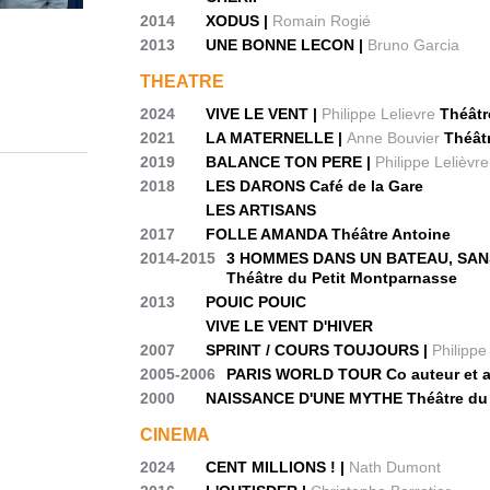
2014
XODUS |
Romain Rogié
2013
UNE BONNE LECON |
Bruno Garcia
THEATRE
2024
VIVE LE VENT |
Philippe Lelievre
Théâtre
2021
LA MATERNELLE |
Anne Bouvier
Théâtr
2019
BALANCE TON PERE |
Philippe Lelièvre
2018
LES DARONS Café de la Gare
LES ARTISANS
2017
FOLLE AMANDA Théâtre Antoine
2014-2015
3 HOMMES DANS UN BATEAU, SANS
Théâtre du Petit Montparnasse
2013
POUIC POUIC
VIVE LE VENT D'HIVER
2007
SPRINT / COURS TOUJOURS |
Philippe
2005-2006
PARIS WORLD TOUR Co auteur et ad
2000
NAISSANCE D'UNE MYTHE Théâtre du
CINEMA
2024
CENT MILLIONS ! |
Nath Dumont