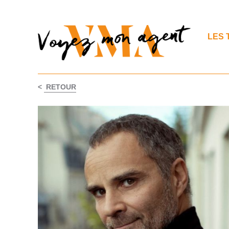
LES 
<
RETOUR