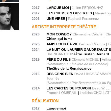
2017
LARGUE MOI |
Julien PERSONNAZ
2012
LES CHEMISES OUVERTES |
Marie Lou
2006
UNE VIRÉE |
Raphaël Personnaz
ARTISTE INTERPRÈTE THÉÂTRE
2026
MON COWBOY
Clémentine Célarié
|
Clé
Chien qui fume
2025
AMIS POUR LA VIE
Bertrand Marcos
|
B
2024
LA NUIT OU LAURIER GAUDREAULT S
BRENGARTH
Théâtre Tristan Bernard
2019
PÈRE OU FILS
Clément MICHEL
|
Arth
(Nomination au Molière de la Comédie)
Théâtre de la Renaissance
2016
DES GENS BIEN
David LINDSAY-ABAIR
Tournée
(Nomination au Prix Beaumarchais du Fig
2014
LES CARTES DU POUVOIR
Beau WILLI
Francis LOMBRAIL
|
Ladislas CHOLLAT T
RÉALISATION
2017
Largue-moi