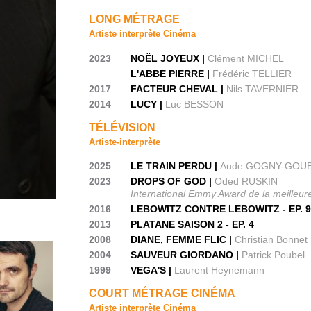
LONG MÉTRAGE
Artiste interprète Cinéma
2023
NOËL JOYEUX |
Clément MICHEL
L'ABBE PIERRE |
Frédéric TELLIER
2017
FACTEUR CHEVAL |
Nils TAVERNIER
2014
LUCY |
Luc BESSON
TÉLÉVISION
Artiste-interprète
2025
LE TRAIN PERDU |
Aude GOGNY-GOU
2023
DROPS OF GOD |
Oded RUSKIN
International Emmy Award de la meilleur
2016
LEBOWITZ CONTRE LEBOWITZ - EP. 9 
2013
PLATANE SAISON 2 - EP. 4
2008
DIANE, FEMME FLIC |
Christian Bonnet
2004
SAUVEUR GIORDANO |
Patrick Poubel
1999
VEGA'S |
Laurent Heynemann
COURT MÉTRAGE CINÉMA
Artiste interprète Cinéma