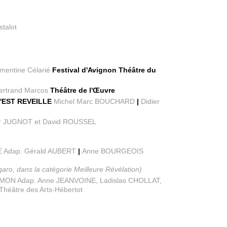
stalot
mentine Célarié
Festival d'Avignon Théâtre du
ertrand Marcos
Théâtre de l'Œuvre
'EST REVEILLE
Michel Marc BOUCHARD
|
Didier
ur JUGNOT et David ROUSSEL
E Adap. Gérald AUBERT
|
Anne BOURGEOIS
aro, dans la catégorie Meilleure Révélation)
MON Adap. Anne JEANVOINE, Ladislas CHOLLAT,
héâtre des Arts-Hébertot