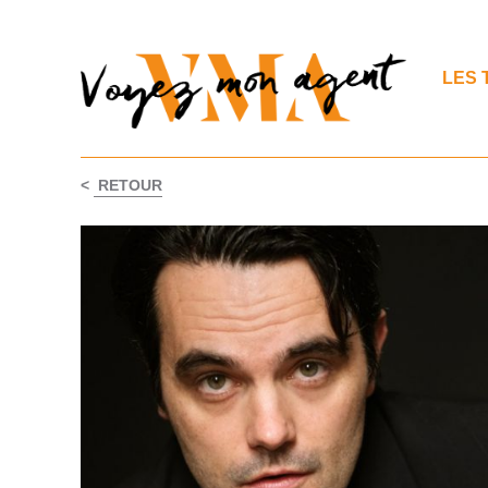
LES 
<
RETOUR