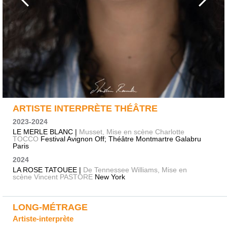
ARTISTE INTERPRÈTE THÉÂTRE
2023-2024
LE MERLE BLANC |
Musset, Mise en scène Charlotte
TOCCO
Festival Avignon Off; Théâtre Montmartre Galabru
Paris
2024
LA ROSE TATOUEE |
De Tennessee Williams, Mise en
scène Vincent PASTORE
New York
LONG-MÉTRAGE
Artiste-interprète