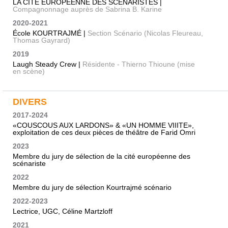
LA CITÉ EUROPÉENNE DES SCÉNARISTES |
Compagnonnage auprès de Sabrina B. Karine
2020-2021
École KOURTRAJMÉ |
Section Scénario (Nicolas Fleureau,
Thomas Gayrard)
2019
Laugh Steady Crew |
Résidente - Thierno Thioune (mise
en scène)
DIVERS
2017-2024
«COUSCOUS AUX LARDONS» & «UN HOMME VIIITE»,
exploitation de ces deux pièces de théâtre de Farid Omri
2023
Membre du jury de sélection de la cité européenne des
scénariste
2022
Membre du jury de sélection Kourtrajmé scénario
2022-2023
Lectrice, UGC, Céline Martzloff
2021