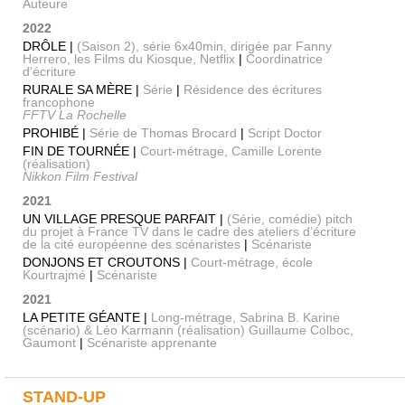
Auteure
2022
DRÔLE |
(Saison 2), série 6x40min, dirigée par Fanny
Herrero, les Films du Kiosque, Netflix
|
Coordinatrice
d’écriture
RURALE SA MÈRE |
Série
|
Résidence des écritures
francophone
FFTV La Rochelle
PROHIBÉ |
Série de Thomas Brocard
|
Script Doctor
FIN DE TOURNÉE |
Court-métrage, Camille Lorente
(réalisation)
Nikkon Film Festival
2021
UN VILLAGE PRESQUE PARFAIT |
(Série, comédie) pitch
du projet à France TV dans le cadre des ateliers d’écriture
de la cité européenne des scénaristes
|
Scénariste
DONJONS ET CROUTONS |
Court-métrage, école
Kourtrajmé
|
Scénariste
2021
LA PETITE GÉANTE |
Long-métrage, Sabrina B. Karine
(scénario) & Léo Karmann (réalisation) Guillaume Colboc,
Gaumont
|
Scénariste apprenante
STAND-UP