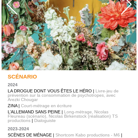
SCÉNARIO
2024
LA DROGUE DONT VOUS ÊTES LE HÉRO |
Livre-jeu de
prévention sur la consommation de psychotropes, avec
Arezki Chougar
ZINA |
Court-métrage en écriture
L’ALLEMAND SANS PEINE |
Long-métrage, Nicolas
Fleureau (scénario), Nicolas Birkenstock (réalisation) TS
productions
|
Dialoguiste
2023-2024
SCÈNES DE MÉNAGE |
Shortcom Kabo productions - M6
|