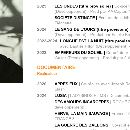
2025
LES ONDES (titre provisoire) |
Co-scén
(Developpement) - Prod par P.A Capton
SOCIETE DISTINCTE |
Ecriture de la bi
Fléchette
2024
LE SANG DE L’OURS (titre provisoire)
(Developpement) - Produit par Estelle B
2023-2024
LONGUE EST LA NUIT (titre provisoi
avec Baptise Fillon (Developpement) 
2023-
EMPEREURS DU SOLEIL |
Co-créateur
Walter (Developpement) - Produit par Ju
DOCUMENTAIRE
Réalisateur
2026
APRÈS EUX |
Co-réalisé avec Joseph 
Slash
2024
LUSIA |
LADYBIRDS FILMS / Documentair
DES AMOURS INCARCERES |
ROCHE PR
développement)
HERVE, LA MAIN SAUVAGE |
France Té
FRANCE 3
LA GUERRE DES BALLONS |
Co-écrit 