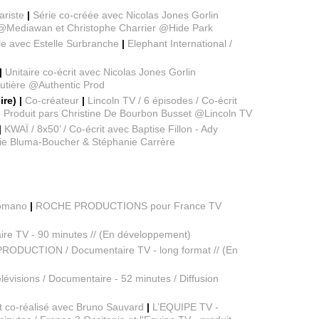
ariste
|
Série co-créée avec Nicolas Jones Gorlin
 @Mediawan et Christophe Charrier @Hide Park
ble avec Estelle Surbranche
|
Elephant International /
 |
Unitaire co-écrit avec Nicolas Jones Gorlin
outière @Authentic Prod
re) |
Co-créateur
|
Lincoln TV / 6 épisodes / Co-écrit
- Produit pars Christine De Bourbon Busset @Lincoln TV
|
KWAÏ / 8x50’ / Co-écrit avec Baptise Fillon - Ady
lie Bluma-Boucher & Stéphanie Carrère
Romano
|
ROCHE PRODUCTIONS pour France TV
e TV - 90 minutes // (En développement)
ODUCTION / Documentaire TV - long format // (En
lévisions / Documentaire - 52 minutes / Diffusion
et co-réalisé avec Bruno Sauvard
|
L’EQUIPE TV -