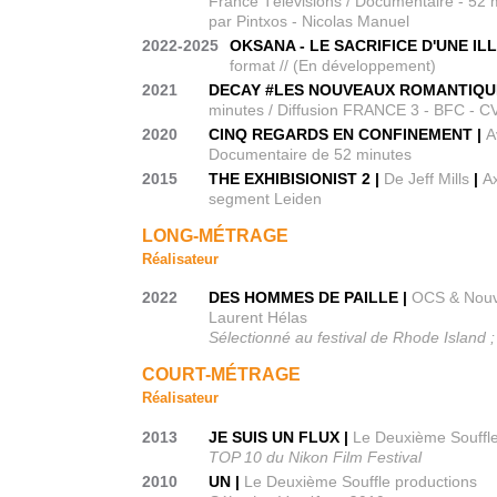
France Télévisions / Documentaire - 52 m
par Pintxos - Nicolas Manuel
2022-2025
OKSANA - LE SACRIFICE D'UNE IL
format // (En développement)
2021
DECAY #LES NOUVEAUX ROMANTIQU
minutes / Diffusion FRANCE 3 - BFC -
2020
CINQ REGARDS EN CONFINEMENT |
A
Documentaire de 52 minutes
2015
THE EXHIBISIONIST 2 |
De Jeff Mills
|
A
segment Leiden
LONG-MÉTRAGE
Réalisateur
2022
DES HOMMES DE PAILLE |
OCS & Nouve
Laurent Hélas
Sélectionné au festival de Rhode Island ;
COURT-MÉTRAGE
Réalisateur
2013
JE SUIS UN FLUX |
Le Deuxième Souffle
TOP 10 du Nikon Film Festival
2010
UN |
Le Deuxième Souffle productions