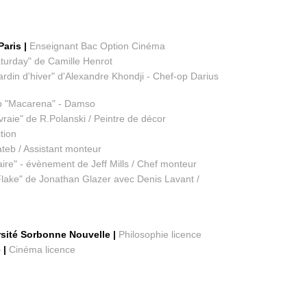
Paris |
Enseignant Bac Option Cinéma
turday" de Camille Henrot
Jardin d'hiver" d'Alexandre Khondji - Chef-op Darius
lip "Macarena" - Damso
vraie" de R.Polanski / Peintre de décor
tion
teb / Assistant monteur
aire" - évènement de Jeff Mills / Chef monteur
Flake" de Jonathan Glazer avec Denis Lavant /
ersité Sorbonne Nouvelle |
Philosophie licence
 |
Cinéma licence