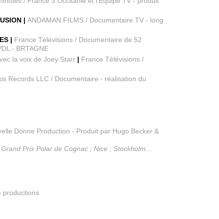
inutes / France 3 Occitanie et l'Equipe TV - produit
LUSION |
ANDAMAN FILMS / Documentaire TV - long
ES |
France Télévisions / Documentaire de 52
 CVDL - BRTAGNE
vec la voix de Joey Starr
|
France Télévisions /
xis Records LLC / Documentaire - réalisation du
lle Donne Production - Produit par Hugo Becker &
 Grand Prix Polar de Cognac ; Nice ; Stockholm...
 productions