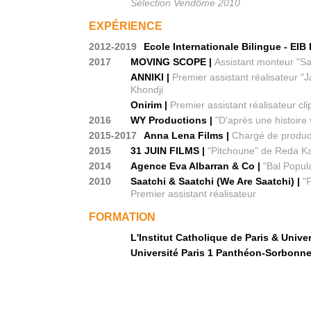
Sélection Vendôme 2010
EXPÉRIENCE
2012-2019
Ecole Internationale Bilingue - EIB 
2017
MOVING SCOPE |
Assistant monteur "Sa
ANNIKI |
Premier assistant réalisateur "
Khondji
Onirim |
Premier assistant réalisateur c
2016
WY Productions |
"D'après une histoire 
2015-2017
Anna Lena Films |
Chargé de produc
2015
31 JUIN FILMS |
"Pitchoune" de Reda Ka
2014
Agence Eva Albarran & Co |
"Bal Popul
2010
Saatchi & Saatchi (We Are Saatchi) |
"
Premier assistant réalisateur
FORMATION
L'Institut Catholique de Paris & Univ
Université Paris 1 Panthéon-Sorbonne