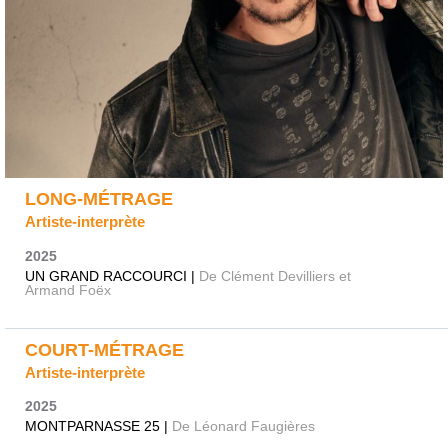
LONG-MÉTRAGE
Artiste-interprète
2025
UN GRAND RACCOURCI |
De Clément Devilliers et
Armand Foëx
COURT-MÉTRAGE
Artiste-interprète
2025
MONTPARNASSE 25 |
De Léonard Faugières