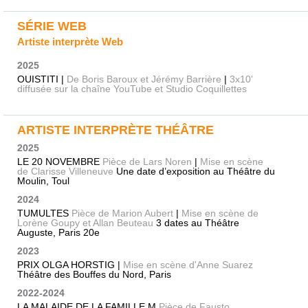
SÉRIE WEB
Artiste interprète Web
2025
OUISTITI |
De Boris Baroux et Jérémy Barrière
|
3x10'
diffusée sur la chaîne YouTube et Studio Coquillettes
ARTISTE INTERPRÈTE THÉÂTRE
2025
LE 20 NOVEMBRE
Pièce de Lars Noren
|
Mise en scène
de Clarisse Villeneuve
Une date d’exposition au Théâtre du
Moulin, Toul
2024
TUMULTES
Pièce de Marion Aubert
|
Mise en scène de
Lorène Goupy et Allan Beuteau
3 dates au Théâtre
Auguste, Paris 20e
2023
PRIX OLGA HORSTIG |
Mise en scène d'Anne Suarez
Théâtre des Bouffes du Nord, Paris
2022-2024
LA MALAIDE DE LA FAMILLE M
Pièce de Fausto