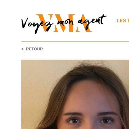
LES 
<
RETOUR