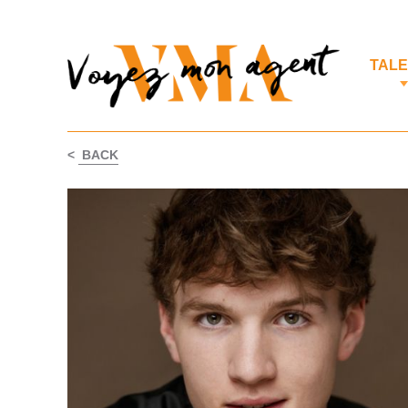
TAL
<
BACK