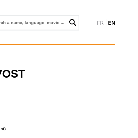
|
FR
EN
VOST
ent)