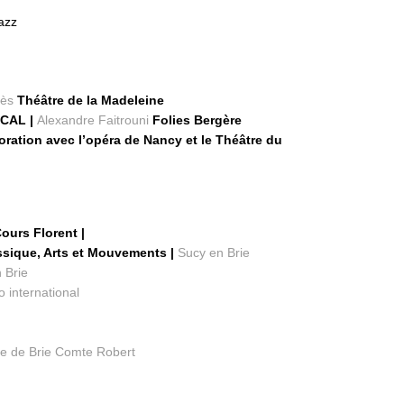
azz
rès
Théâtre de la Madeleine
CAL |
Alexandre Faitrouni
Folies Bergère
ration avec l’opéra de Nancy et le Théâtre du
ours Florent |
ssique, Arts et Mouvements |
Sucy en Brie
 Brie
o international
re de Brie Comte Robert