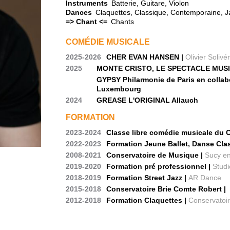
Instruments
Batterie, Guitare, Violon
Dances
Claquettes, Classique, Contemporaine, J
=> Chant <=
Chants
COMÉDIE MUSICALE
2025-2026
CHER EVAN HANSEN |
Olivier Solivé
2025
MONTE CRISTO, LE SPECTACLE MUSI
GYPSY Philarmonie de Paris en collabo
Luxembourg
2024
GREASE L'ORIGINAL Allauch
FORMATION
2023-2024
Classe libre comédie musicale du C
2022-2023
Formation Jeune Ballet, Danse Cla
2008-2021
Conservatoire de Musique |
Sucy en
2019-2020
Formation pré professionnel |
Studi
2018-2019
Formation Street Jazz |
AR Dance
2015-2018
Conservatoire Brie Comte Robert |
2012-2018
Formation Claquettes |
Conservatoi