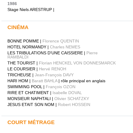
1986
Stage Niels ARESTRUP |
CINÉMA
BONNE POMME |
Florence QUENTIN
HOTEL NORMANDY |
Charles NEMES
LES TRIBULATIONS D'UNE CAISSIERE |
Pierre
RAMBALDI
THE TOURIST |
Florian HENCKEL VON DONNESMARCK
LE COURSIER |
Hervé RENOH
TRICHEUSE |
Jean-François DAVY
HARI HOM |
Baratt BAHLA
| rôle principal en anglais
SWIMMING POOL |
François OZON
RIRE ET CHATIMENT |
Isabelle DOVAL
MONSIEUR NAPHTALI |
Olivier SCHATZKY
JESUS ETAIT SON NOM |
Robert HOSSEIN
COURT MÉTRAGE