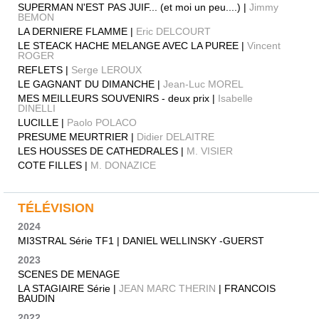
SUPERMAN N'EST PAS JUIF... (et moi un peu....) |
Jimmy
BEMON
LA DERNIERE FLAMME |
Eric DELCOURT
LE STEACK HACHE MELANGE AVEC LA PUREE |
Vincent
ROGER
REFLETS |
Serge LEROUX
LE GAGNANT DU DIMANCHE |
Jean-Luc MOREL
MES MEILLEURS SOUVENIRS - deux prix |
Isabelle
DINELLI
LUCILLE |
Paolo POLACO
PRESUME MEURTRIER |
Didier DELAITRE
LES HOUSSES DE CATHEDRALES |
M. VISIER
COTE FILLES |
M. DONAZICE
TÉLÉVISION
2024
MI3STRAL Série TF1 | DANIEL WELLINSKY -GUERST
2023
SCENES DE MENAGE
LA STAGIAIRE Série |
JEAN MARC THERIN
| FRANCOIS
BAUDIN
2022