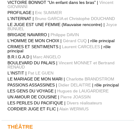
VICTOIRE BONNOT "Un enfant dans les bras" |
Vincent
GIOVANNI
PROFILAGE |
Eric SUMMER
L'INTERNAT |
Bruno GARCIA et Christophe DOUCHAND
LE JUGE EST UNE FEMME (Mauvaise rencontre) |
Joyce
BUNUEL
BRIGADE NAVARRO |
Philippe DAVIN
L'HOMME DE MON CHOIX |
Gérard CUQ
| rôle principal
CRIMES ET SENTIMENTS |
Laurent CARCELES
| rôle
principal
B.R.I.G.A.D |
Marc ANGELO
BOULEVARD DU PALAIS |
Vincent MONNET et Bertrand
RENAUD
L'INSTIT |
Pat LE GUEN
LE MARIAGE DE MON MARI |
Charlotte BRANDSTROM
PASSIONS ASSASSINES |
Didier DELAITRE
| rôle principal
LES GENS DU VOYAGE |
Hugues de LAUGARDIERE
UN AMOUR DE COUSINE |
Pierre JOASSIN
LES PERLES DU PACIFIQUE |
Divers réalisateurs
CORDIER JUGE ET FLIC |
Alain WERMUS
THÉÂTRE