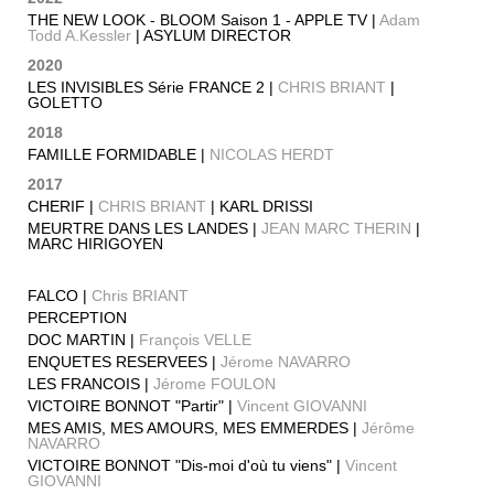
THE NEW LOOK - BLOOM Saison 1 - APPLE TV |
Adam
Todd A.Kessler
| ASYLUM DIRECTOR
2020
LES INVISIBLES Série FRANCE 2 |
CHRIS BRIANT
|
GOLETTO
2018
FAMILLE FORMIDABLE |
NICOLAS HERDT
2017
CHERIF |
CHRIS BRIANT
| KARL DRISSI
MEURTRE DANS LES LANDES |
JEAN MARC THERIN
|
MARC HIRIGOYEN
FALCO |
Chris BRIANT
PERCEPTION
DOC MARTIN |
François VELLE
ENQUETES RESERVEES |
Jérome NAVARRO
LES FRANCOIS |
Jérome FOULON
VICTOIRE BONNOT "Partir" |
Vincent GIOVANNI
MES AMIS, MES AMOURS, MES EMMERDES |
Jérôme
NAVARRO
VICTOIRE BONNOT "Dis-moi d'où tu viens" |
Vincent
GIOVANNI