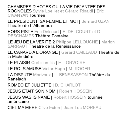
CHAMBRES D'HOTES OU LA VIE DEJANTEE DES
ROGNOLES
Sylvie Loeillet et Gérard Rinaldi
|
Eric
CIVANYAN
Tournée
LE PRESIDENT, SA FEMME ET MOI |
Bernard UZAN
Théatre de L'Alhambra
HORS PISTE
Eric Delcourt
|
E. DELCOURT et D.
DESCHAMPS
Théâtre Fontaine
LE JEU DE LA VERITE 2
Philippe LELLOUCHE
|
Marion
SARRAUT
Théatre de la Renaissance
LE CANARD A L'ORANGE |
Gérard CAILLAUD
Théâtre de
la Michodière
LE PLAISIR
Crébillon fils
|
E. LORVOIRE
LE ROI S'AMUSE
Victor Hugo
|
M. ROGER
LA DISPUTE
Marivaux
|
L. BENSSASSON
Théâtre du
Ranelagh
ROMEO ET JULIETTE |
D. CHARLOT
JESUS ETAIT SON NOM |
Robert HOSSEIN
JESUS WAS IS NAME |
Robert HOSSEIN
tournée
américaine
CIEL MA MERE
Clive Exton
|
Jean-Luc MOREAU