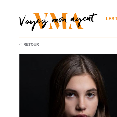
LES 
<
RETOUR