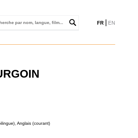
|
FR
EN
URGOIN
ilingue), Anglais (courant)